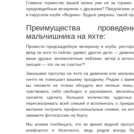
Главное торжество вашей жизни уже не за горами,
предсвадебные вечеринки с друзьями? Предлагаем ус
в парусном клубе «Водник». Будьте уверены, такой пр
Преимущества провед
мальчишника на яхте:
Провести предсвадебную вечеринку в клубе, рестора
вряд ли кого-то сейчас удивит, другое дело — девичн
ваши друзья, великолепные пейзажи, ветер в волоса
эмоции — это ли не счастье?!
Заказывая прогулку на яхте на девичник или мальчи
ничто не помешает вашему празднику. Рядом с вами 
вы сможете не только обсудить все личные темы
чувствовать себя свободно и раскованно, веселяс
сможете сделать большое количество чудесных
пересматривать всей семьей и вспоминать о прекрас
желание получить профессиональные снимки, на кот
закажите фотосессию на борту.
Мы можем пообещать, что во время водной прогулк
комфортно и безопасно, ведь рядом всегда бу