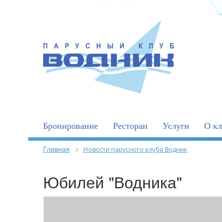
Бронирование
Ресторан
Услуги
О кл
Главная
Новости парусного клуба Водник
Юбилей "Водника"