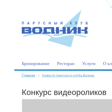
Бронирование
Ресторан
Услуги
О кл
Главная
Новости парусного клуба Водник
Конкурс видеороликов